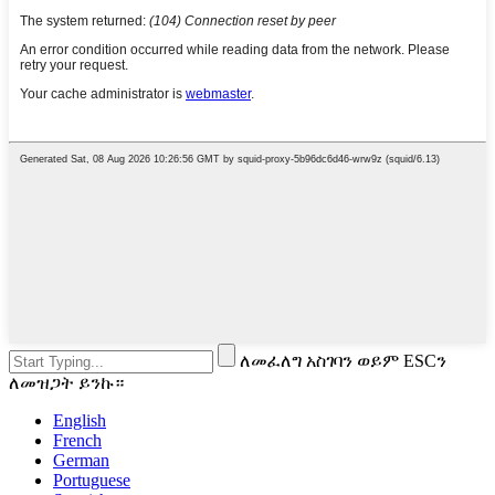
ለመፈለግ አስገባን ወይም ESCን
ለመዝጋት ይንኩ።
English
French
German
Portuguese