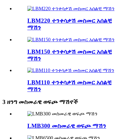
LBM220 ተንቀሳቃሽ መስመር አሰልቺ
ማሽን
LBM150 ተንቀሳቃሽ መስመር አሰልቺ
ማሽን
LBM110 ተንቀሳቃሽ መስመር አሰልቺ
ማሽን
3 ዘንግ መስመራዊ ወፍጮ ማሽኖች
LMB300 መስመራዊ ወፍጮ ማሽን