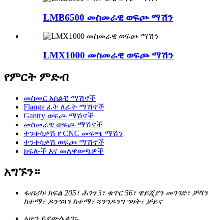
LMB6500 መስመራዊ ወፍጮ ማሽን
LMX1000 መስመራዊ ወፍጮ ማሽን
የምርት ምድብ
መስመር አሰልቺ ማሽኖች
Flange ፊት ለፊት ማሽኖች
Gantry ወፍጮ ማሽኖች
መስመራዊ ወፍጮ ማሽኖች
ተንቀሳቃሽ የ CNC መፍጫ ማሽን
ተንቀሳቃሽ ወፍጮ ማሽኖች
ክፍሎች እና መለዋወጫዎች
አግኙን።
ፋብሪካ፡ ክፍል 205፣ ሕንፃ 3፣ ቁጥር 56፣ ዌይጂያን መንገድ፣ ቻሻን
ከተማ፣ ዶንግጓን ከተማ፣ ጓንግዶንግ ግዛት፣ ቻይና
አሁን ይደውሉልን፡-