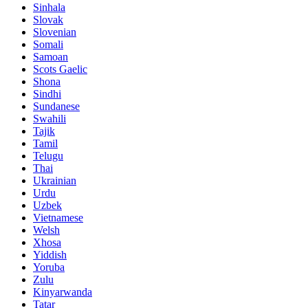
Sinhala
Slovak
Slovenian
Somali
Samoan
Scots Gaelic
Shona
Sindhi
Sundanese
Swahili
Tajik
Tamil
Telugu
Thai
Ukrainian
Urdu
Uzbek
Vietnamese
Welsh
Xhosa
Yiddish
Yoruba
Zulu
Kinyarwanda
Tatar