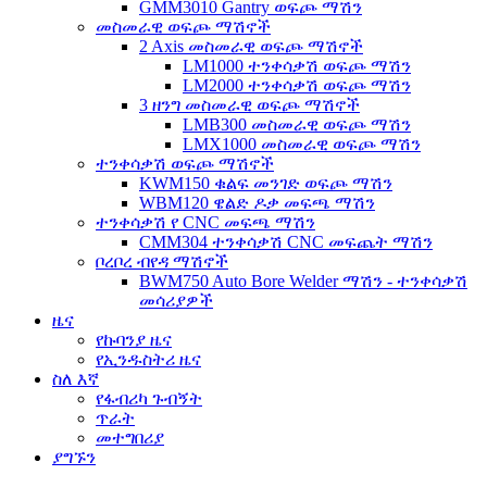
GMM3010 Gantry ወፍጮ ማሽን
መስመራዊ ወፍጮ ማሽኖች
2 Axis መስመራዊ ወፍጮ ማሽኖች
LM1000 ተንቀሳቃሽ ወፍጮ ማሽን
LM2000 ተንቀሳቃሽ ወፍጮ ማሽን
3 ዘንግ መስመራዊ ወፍጮ ማሽኖች
LMB300 መስመራዊ ወፍጮ ማሽን
LMX1000 መስመራዊ ወፍጮ ማሽን
ተንቀሳቃሽ ወፍጮ ማሽኖች
KWM150 ቁልፍ መንገድ ወፍጮ ማሽን
WBM120 ዌልድ ዶቃ መፍጫ ማሽን
ተንቀሳቃሽ የ CNC መፍጫ ማሽን
CMM304 ተንቀሳቃሽ CNC መፍጨት ማሽን
ቦረቦረ ብየዳ ማሽኖች
BWM750 Auto Bore Welder ማሽን - ተንቀሳቃሽ
መሳሪያዎች
ዜና
የኩባንያ ዜና
የኢንዱስትሪ ዜና
ስለ እኛ
የፋብሪካ ጉብኝት
ጥራት
መተግበሪያ
ያግኙን