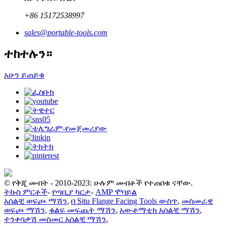
+86 15172538997
sales@portable-tools.com
ተከተሉን።
አሁን ይጠይቁ
© የቅጂ መብት - 2010-2023: ሁሉም መብቶች የተጠበቁ ናቸው.
ትኩስ ምርቶች
-
የጣቢያ ካርታ
-
AMP ሞባይል
አሰልቺ ወፍጮ ማሽን
,
በ Situ Flange Facing Tools ውስጥ
,
መስመራዊ
ወፍጮ ማሽን
,
ቁልፍ መፍጨት ማሽን
,
አውቶማቲክ አሰልቺ ማሽን
,
ተንቀሳቃሽ መስመር አሰልቺ ማሽን
,