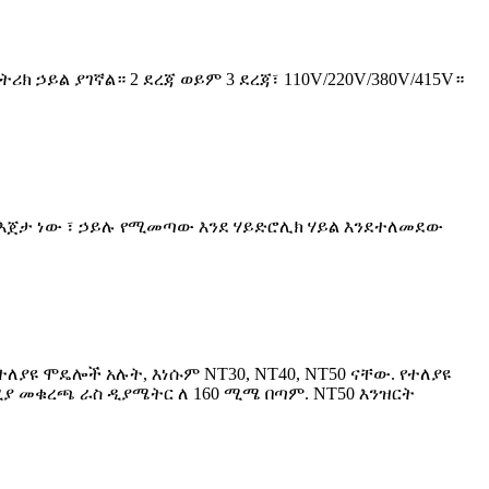
ሪክ ኃይል ያገኛል። 2 ደረጃ ወይም 3 ደረጃ፣ 110V/220V/380V/415V።
ጅ እጀታ ነው ፣ ኃይሉ የሚመጣው እንደ ሃይድሮሊክ ሃይል እንደተለመደው
ለያዩ ሞዴሎች አሉት, እነሱም NT30, NT40, NT50 ናቸው. የተለያዩ
ያ መቁረጫ ራስ ዲያሜትር ለ 160 ሚሜ በጣም. NT50 እንዝርት