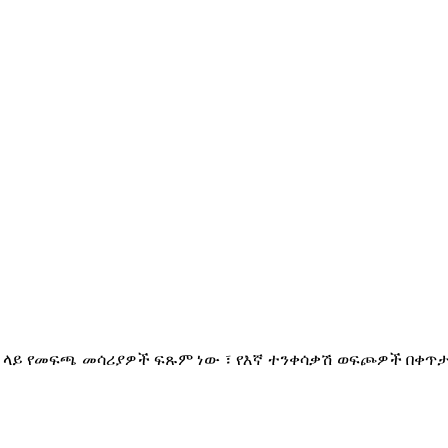
 ላይ የመፍጫ መሳሪያዎች ፍጹም ነው ፣ የእኛ ተንቀሳቃሽ ወፍጮዎች በቀጥታ 