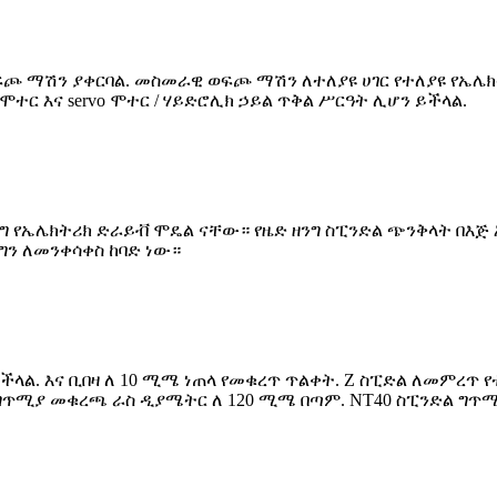
ትሪ ወፍጮ ማሽን ያቀርባል. መስመራዊ ወፍጮ ማሽን ለተለያዩ ሀገር የተለያዩ የኤሌክት
 ሞተር እና servo ሞተር / ሃይድሮሊክ ኃይል ጥቅል ሥርዓት ሊሆን ይችላል.
ንግ የኤሌክትሪክ ድራይቭ ሞዴል ናቸው። የዜድ ዘንግ ስፒንድል ጭንቅላት በእ
 ግን ለመንቀሳቀስ ከባድ ነው።
ል. እና ቢበዛ ለ 10 ሚሜ ነጠላ የመቁረጥ ጥልቀት. Z ስፒድል ለመምረጥ የተ
ግጥሚያ መቁረጫ ራስ ዲያሜትር ለ 120 ሚሜ በጣም. NT40 ስፒንድል ግጥሚ