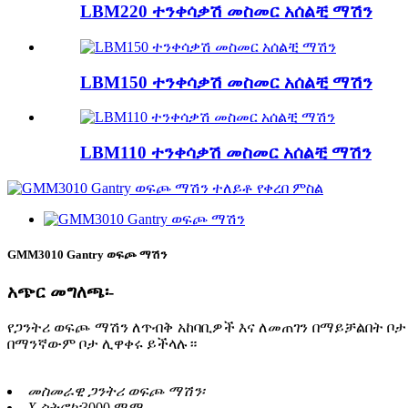
LBM220 ተንቀሳቃሽ መስመር አሰልቺ ማሽን
LBM150 ተንቀሳቃሽ መስመር አሰልቺ ማሽን
LBM110 ተንቀሳቃሽ መስመር አሰልቺ ማሽን
GMM3010 Gantry ወፍጮ ማሽን
አጭር መግለጫ፡-
የጋንትሪ ወፍጮ ማሽን ለጥብቅ አከባቢዎች እና ለመጠገን በማይቻልበት ቦታ
በማንኛውም ቦታ ሊዋቀሩ ይችላሉ።
መስመራዊ ጋንትሪ ወፍጮ ማሽን፡
X ስትሮክ፡
3000 ሚሜ