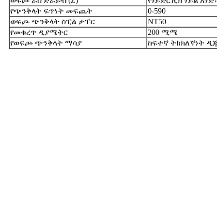
ወፍጮ ራስ ድራይቭ (Z)
የሃይድሮሊክ ሃይል አሃድ፣
የጭንቅላት ፍጥነት መፍጨት
0-590
ወፍጮ ጭንቅላት ስፒል ታፐር
NT50
የመቁረጥ ዲያሜትር
200 ሚሜ
የወፍጮ ጭንቅላት ማሳያ
ከፍተኛ ትክክለኛነት ዲ