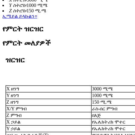
Y ስትሮክ፡
1000 ሚሜ
Z ስትሮክ፡
150 ሚ.ሜ
ኢሜይል ይላኩልን።
የምርት ዝርዝር
የምርት መለያዎች
ዝርዝር
X ዘንግ
3000 ሚሜ
Y ዘንግ
1000 ሚሜ
Z ዘንግ
150 ሚ.ሜ
X/Y ምግብ
ራስ-ሰር ምግብ
Z ምግብ
በእጅ
X ኃይል
የኤሌክትሪክ ሞተር
Y ኃይል
የኤሌክትሪክ ሞተር