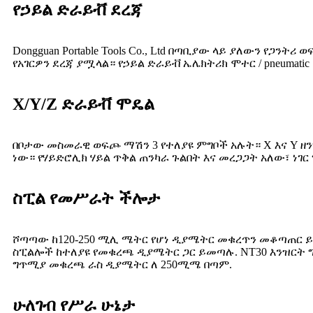
የኃይል ድራይቭ ደረጃ
Dongguan Portable Tools Co., Ltd በጣቢያው ላይ ያለውን የጋን
የአገርዎን ደረጃ ያሟላል። የኃይል ድራይቭ ኤሌክትሪክ ሞተር / pneumatic
X/Y/Z ድራይቭ ሞዴል
በቦታው መስመራዊ ወፍጮ ማሽን 3 የተለያዩ ምግቦች አሉት። X እና Y ዘ
ነው። የሃይድሮሊክ ሃይል ጥቅል ጠንካራ ጉልበት እና መረጋጋት አለው፣ ነገር
ስፒል የመሥራት ችሎታ
ሾጣጣው ከ120-250 ሚሊ ሜትር የሆነ ዲያሜትር መቁረጥን መቆጣጠር ይችላ
ስፒልሎች ከተለያዩ የመቁረጫ ዲያሜትር ጋር ይመጣሉ. NT30 እንዝርት 
ግጥሚያ መቁረጫ ራስ ዲያሜትር ለ 250ሚሜ በጣም.
ሁለገብ የሥራ ሁኔታ