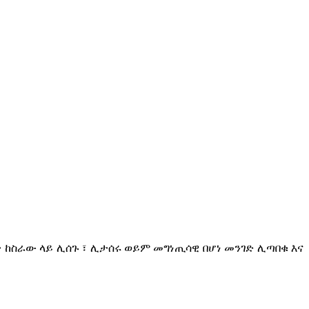
ከስራው ላይ ሊሰጉ ፣ ሊታሰሩ ወይም መግነጢሳዊ በሆነ መንገድ ሊጣበቁ እና