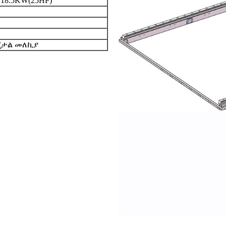
18.5KW(25HP)
ጂታል መለኪያ