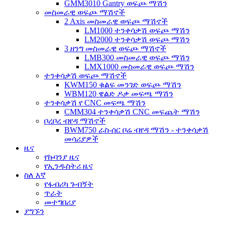
GMM3010 Gantry ወፍጮ ማሽን
መስመራዊ ወፍጮ ማሽኖች
2 Axis መስመራዊ ወፍጮ ማሽኖች
LM1000 ተንቀሳቃሽ ወፍጮ ማሽን
LM2000 ተንቀሳቃሽ ወፍጮ ማሽን
3 ዘንግ መስመራዊ ወፍጮ ማሽኖች
LMB300 መስመራዊ ወፍጮ ማሽን
LMX1000 መስመራዊ ወፍጮ ማሽን
ተንቀሳቃሽ ወፍጮ ማሽኖች
KWM150 ቁልፍ መንገድ ወፍጮ ማሽን
WBM120 ዌልድ ዶቃ መፍጫ ማሽን
ተንቀሳቃሽ የ CNC መፍጫ ማሽን
CMM304 ተንቀሳቃሽ CNC መፍጨት ማሽን
ቦረቦረ ብየዳ ማሽኖች
BWM750 ራስ-ሰር ቦሬ ብየዳ ማሽን - ተንቀሳቃሽ
መሳሪያዎች
ዜና
የኩባንያ ዜና
የኢንዱስትሪ ዜና
ስለ እኛ
የፋብሪካ ጉብኝት
ጥራት
መተግበሪያ
ያግኙን