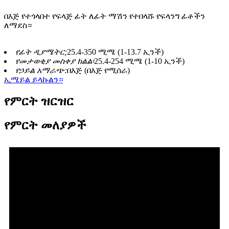
በእጅ የተጎላበተ የፍላጅ ፊት ለፊት ማሽን የተበላሹ የፍላንግ ፊቶችን
ለማደስ።
የፊት ዲያሜትር;
25.4-350 ሚሜ (1-13.7 ኢንች)
የመታወቂያ መስቀያ ክልል፡
25.4-254 ሚሜ (1-10 ኢንች)
የኃይል አማራጭ:
በእጅ (በእጅ የሚሰራ)
ኢሜይል ይላኩልን።
የምርት ዝርዝር
የምርት መለያዎች