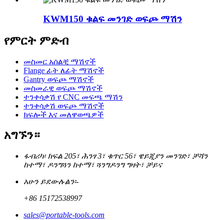
KWM150 ቁልፍ መንገድ ወፍጮ ማሽን
የምርት ምድብ
መስመር አሰልቺ ማሽኖች
Flange ፊት ለፊት ማሽኖች
Gantry ወፍጮ ማሽኖች
መስመራዊ ወፍጮ ማሽኖች
ተንቀሳቃሽ የ CNC መፍጫ ማሽን
ተንቀሳቃሽ ወፍጮ ማሽኖች
ክፍሎች እና መለዋወጫዎች
አግኙን።
ፋብሪካ፡ ክፍል 205፣ ሕንፃ 3፣ ቁጥር 56፣ ዌይጂያን መንገድ፣ ቻሻን
ከተማ፣ ዶንግጓን ከተማ፣ ጓንግዶንግ ግዛት፣ ቻይና
አሁን ይደውሉልን፡-
+86 15172538997
sales@portable-tools.com