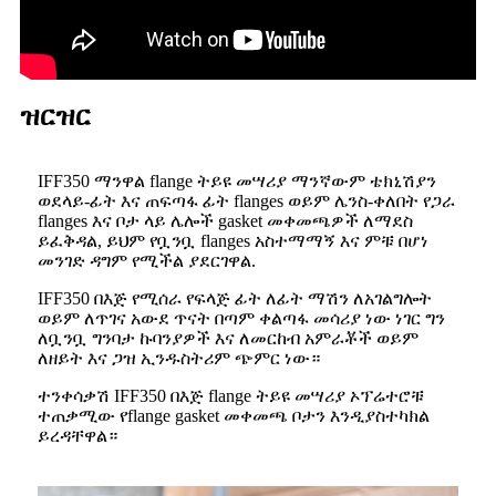
ዝርዝር
IFF350 ማንዋል flange ትይዩ መሣሪያ ማንኛውም ቴክኒሽያን
ወደላይ-ፊት እና ጠፍጣፋ ፊት flanges ወይም ሌንስ-ቀለበት የጋራ
flanges እና ቦታ ላይ ሌሎች gasket መቀመጫዎች ለማደስ
ይፈቅዳል, ይህም የቧንቧ flanges አስተማማኝ እና ምቹ በሆነ
መንገድ ዳግም የሚችል ያደርገዋል.
IFF350 በእጅ የሚሰራ የፍላጅ ፊት ለፊት ማሽን ለአገልግሎት
ወይም ለጥገና አውደ ጥናት በጣም ቀልጣፋ መሳሪያ ነው ነገር ግን
ለቧንቧ ግንባታ ኩባንያዎች እና ለመርከብ አምራቾች ወይም
ለዘይት እና ጋዝ ኢንዱስትሪም ጭምር ነው።
ተንቀሳቃሽ IFF350 በእጅ flange ትይዩ መሣሪያ ኦፕሬተሮቹ
ተጠቃሚው የflange gasket መቀመጫ ቦታን እንዲያስተካክል
ይረዳቸዋል።