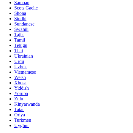
Samoan
Scots Gaelic
Shona
Sindhi
Sundanese
Swahili
Tajik
Tamil
Telugu
Thai
Ukrainian
Urdu
Uzbek
Vietnamese
Welsh
Xhosa
Yiddish
Yoruba
Zulu
Kinyarwanda
Tatar
Oriya
Turkmen
Uyghur