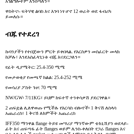
አገልግሎትም እንሰጣለን።
ዋስትና፡- ፍትሃዊ ልባስ እና እንባ ነፃ ሆኖ 12 ወራት ወደ ፋብሪካ
ይመለሱ።
ብጁ የተደረገ
ኩባንያችን የተበጀውን ምርት ይቀበላል. የእርስዎን መስፈርት መላክ
ከቻሉ፣ እንደአስፈላጊነቱ ብጁ እናደርጋለን።
የፊት ዲያሜትር: 25.4-350 ሚሜ
የመታወቂያ የመጫኛ ክልል: 25.4-252 ሚሜ
የመሳሪያ ፖስት ጉዞ: 70 ሚሜ
NW/GW፡ 7/11KG፣ ይህም ከፍተኛ ተንቀሳቃሽ ያደርገዋል።
2 ጠፍቷል ሊለዋወጡ የሚችሉ የእርሳስ ብሎኖች፡ 1 ቅናሽ ለስላሳ
አጨራረስ፣ 1 ቅናሽ ለክምችት አጨራረስ
IFF350 ማንዋል flange ትይዩ መሣሪያ ማንኛውም ቴክኒሽያን ወደላይ-
ፊት እና ጠፍጣፋ ፊት flanges ወይም ሌንስ-ቀለበት የጋራ flanges እና