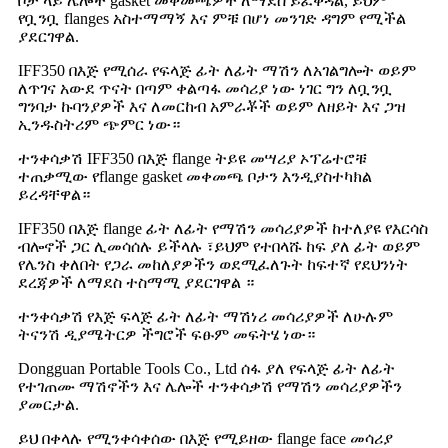
ቦታ ላይ ሌሎች gasket መቀመጫዎች ለማደስ ይፈቅዳል, ይህም
የቧንቧ flanges አስተማማኝ እና ምቹ በሆነ መንገድ ዳግም የሚችል
ያደርገዋል.
IFF350 በእጅ የሚሰራ የፍላጅ ፊት ለፊት ማሽን ለአገልግሎት ወይም
ለጥገና አውደ ጥናት በጣም ቀልጣፋ መሳሪያ ነው ነገር ግን ለቧንቧ
ግንባታ ኩባንያዎች እና ለመርከብ አምራቾች ወይም ለዘይት እና ጋዝ
ኢንዱስትሪም ጭምር ነው።
ተንቀሳቃሽ IFF350 በእጅ flange ትይዩ መሣሪያ ኦፕሬተሮቹ
ተጠቃሚው የflange gasket መቀመጫ ቦታን እንዲያስተካክል
ይረዳቸዋል።
IFF350 በእጅ flange ፊት ለፊት የማሽን መሳሪያዎች ከተለያዩ የእርሳስ
ብሎኖች ጋር ሊመሳሰሉ ይችላሉ ፣ይህም የተበላሹ ከፍ ያለ ፊት ወይም
የሌንስ ቀለበት የጋራ መከለያዎችን ወደሚፈለጉት ከፍተኛ የደህንነት
ደረጃዎች ለማደስ ተስማሚ ያደርገዋል ።
ተንቀሳቃሽ የእጅ ፍላጅ ፊት ለፊት ማሽነሪ መሳሪያዎች ለሁሉም
ትናንሽ ዲያሜትርዎ ችግሮች ፍፁም መፍትሄ ነው።
Dongguan Portable Tools Co., Ltd ሰፋ ያለ የፍላጅ ፊት ለፊት
የተገጠሙ ማሽኖችን እና ሌሎች ተንቀሳቃሽ የማሽን መሳሪያዎችን
ያመርታል.
ይህ በቀላሉ የሚንቀሳቀሰው በእጅ የሚይዘው flange face መሳሪያ