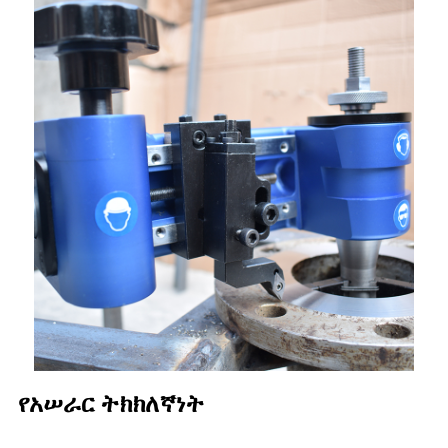
የአሠራር ትክክለኛነት