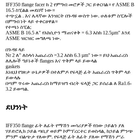
IFF350 flange facer ከ 2 የምግብ መሮዎች ጋር ይቀርባል። የ ASME B
16.5 ስፒልል መደበኛ ነው።
ተጭኗል . እና ሌላኛው እንዝርት በጉዳዩ ውስጥ ነው. ሁለቱም ስፒሎች
በምግብ ነት ላይ ተቀርፀዋል።
የተጫነ ስፒል;
ASME B 16.5 ለ" የአክሲዮን ማጠናቀቅ = 6.3 እስከ 12.5µm" እንደ
ASME ዝርዝር መግለጫ ነው.
በጉዳዩ ላይ
Nr 2 ለ" ለስላሳ አጨራረስ =3.2 እስከ 6.3 µm" ነው። ይህ አጨራረስ
ለሌሎች ዓይነቶች flanges እና ጥቅም ላይ ይውላል
gaskets
እነዚህ የገጽታ ሁኔታዎች በተለምዶ የፍላጅ ፊት አጨራረስ ጥቅም ላይ
ይውላሉ
በጣም ጥሩው አጨራረስ ከማይዝግ ብረት ፍላጅ ጋር ይሰራል ለ Ra1.6-
3.2 ይወጣል.
ደህንነት
IFF350 flange ፊት ለፊት የማሽን መሳሪያዎች የሰው ኃይልን ያለ
ሃይድሮሊክ ኃይል ጣቢያ ወይም ኮምፕረርተር ይወስዳል, ከኃይል ምንጭ
ምንም ብልጭታ የለውም. የፍላጅ ፊት ለፊት ያለው የማሽን ሥራ