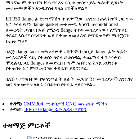
ማንኛውም ቴክኒሻን RF/FF እና በሲቱ ውስጥ ያሉ ሌሎች የጋኬት
መቀመጫዎችን እንዲያስተካክል ያስችለዋል።
IFF350 flange ፊቲንግ ማሽን ተጠቃሚው በአንድ ነጠላ ከዋኝ ጋር ጥሩ
እና ቀላል የሆነ flange gasket መቀመጫ አካባቢ reconditioned
ለመርዳት ታስቦ. በእጅ የሚነዳ flange ትይዩ መሳሪያ ነው፣ ለማዋቀር
ቀላል፣ እሱም በፍጥነት ወደ ቦታው ለመቆለፍ የማይጠቅም ሜንጀርን
ይጠቀማል።
በእጅ flange facer መሣሪያዎች - IFF350 ጣቢያ flange ፊት ለፊት
መሣሪያዎች ላይ, የተወሰነ ክፍል ይወስዳል, ተጨማሪ-ተንቀሳቃሽ
ሞዴል ቧንቧ flanges ለመድረስ በጣም አስቸጋሪ እንኳ ደህንነቱ
የተጠበቀ እና ምቹ መንገድ ተደራሽ ያደርገዋል.
በእጅ የተጎላበተው የፍላንግ ፊት ለፊት መጋጠሚያ መሳሪያዎች እንደገና
መገጣጠሙን ቀላል እና በደንብ የተሰራ ያደርገዋል።
ቀዳሚ፡
CMM304 ተንቀሳቃሽ CNC መፍጨት ማሽን
ቀጣይ፡-
IFF610 Flange ፊት ለፊት ማሽን
ተዛማጅ ምርቶች