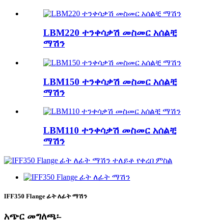
LBM220 ተንቀሳቃሽ መስመር አሰልቺ
ማሽን
LBM150 ተንቀሳቃሽ መስመር አሰልቺ
ማሽን
LBM110 ተንቀሳቃሽ መስመር አሰልቺ
ማሽን
IFF350 Flange ፊት ለፊት ማሽን
አጭር መግለጫ፡-