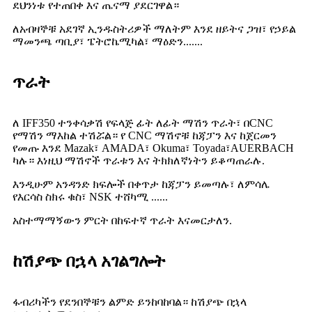
ደህንነቱ የተጠበቀ እና ጤናማ ያደርገዋል።
ለአብዛኞቹ አደገኛ ኢንዱስትሪዎች ማለትም እንደ ዘይትና ጋዝ፣ የኃይል
ማመንጫ ጣቢያ፣ ፔትሮኬሚካል፣ ማዕድን.......
ጥራት
ለ IFF350 ተንቀሳቃሽ የፍላጅ ፊት ለፊት ማሽን ጥራት፣ በCNC
የማሽን ማእከል ተሽሯል። የ CNC ማሽኖቹ ከጃፓን እና ከጀርመን
የመጡ እንደ Mazak፣ AMADA፣ Okuma፣ Toyada፣AUERBACH
ካሉ። እነዚህ ማሽኖች ጥራቱን እና ትክክለኛነትን ይቆጣጠራሉ.
እንዲሁም አንዳንድ ክፍሎች በቀጥታ ከጃፓን ይመጣሉ፣ ለምሳሌ
የእርሳስ ስክሩ ቁስ፣ NSK ተሸካሚ ......
አስተማማኝውን ምርት በከፍተኛ ጥራት እናመርታለን.
ከሽያጭ በኋላ አገልግሎት
ፋብሪካችን የደንበኞቹን ልምድ ይንከባከባል። ከሽያጭ በኋላ