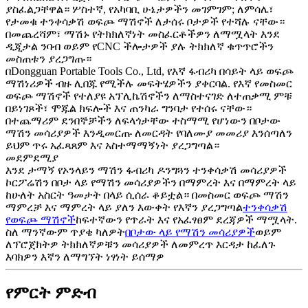
ያስፈልጋቸዋል። ሦስተኛ, የአካባቢ ሁኔታዎችን መገምገም; ለምሳሌ፣
የታመቁ ተንቀሳቃሽ ወፍጮ ማሽኖች ለታሰሩ ቦታዎች የተሻሉ ናቸው።
በመጨረሻም፣ ማሽኑ የትክክለኛነት መስፈርቶችዎን ለማሟላት እንደ
ዲጂታል ንባብ ወይም የCNC ችሎታዎች ያሉ ትክክለኛ ቁጥጥሮችን
መስጠቱን ያረጋግጡ።
በDongguan Portable Tools Co., Ltd, የእኛ ፋብሪካ በሳይት ላይ ወፍጮ
ማሽነሪዎች ብዙ ሊበጁ የሚችሉ መፍትሄዎችን ያቀርባል. የእኛ የመስመር
ወፍጮ ማሽኖች የተለያዩ አፕሊኬሽኖችን ለማስተናገድ ለተጠቃሚ ምቹ
በይነገጾች፣ ሞጁል ክፍሎች እና ጠንካራ ግንባታ የተሰሩ ናቸው።
በተጨማሪም ደንበኞቻችን ለፍላጎታቸው ተስማሚ የሆነውን በቦታው
ማሽን መሳሪያዎች እንዲመርጡ ለመርዳት የባለሙያ መመሪያ እንሰጣለን
ይህም ጥሩ አፈጻጸም እና አስተማማኝነት ያረጋግጣል።
መደምደሚያ
እንደ ታማኝ የኦንላይን ማሽን ፋብሪካ ዶንግጓን ተንቀሳቃሽ መሳሪያዎች
ኮርፖሬሽን በቦታ ላይ የማሽን መሳሪያዎችን በማምረት እና በማምረት ላይ
ከሁለት አስርት ዓመታት በላይ ሲሰራ ቆይቷል። በመስመር ወፍጮ ማሽን
ማምረቻ እና ማምረት ላይ ያለን እውቀት የእኛን ያረጋግጣል
ተንቀሳቃሽ
የወፍጮ ማሽኖች
ከፍተኛውን የጥራት እና የአፈፃፀም ደረጃዎች ማሟላት.
ስለ ማንኛውም ጥያቄ ካለዎት
በቦታው ላይ የማሽን መሳሪያዎች
ወይም
ለፕሮጀክትዎ ትክክለኛዎቹን መሳሪያዎች ለመምረጥ እርዳታ ከፈለጉ
እባክዎን እኛን ለማግኘት ነፃነት ይሰማዎ
የምርት ምድብ