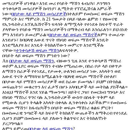
መሣሪያዎች ሆነዋል። እንደ መሪ የሳይት ማሽን ፋብሪካ፣ ዶንግጓን
ተንቀሳቃሽ መሳሪያዎች ኩባንያ፣ ሊሚትድ የፕሮፌሽናል አምራች
ነው።
በቦታው ላይ የማሽን መሳሪያዎች
በተለይም የመስመር ወፍጮ ማሽን
ማምረት እና ማምረት. ከ 21 ዓመታት በላይ ባለው ልምድ ፣ የዘመናዊ
የኢንዱስትሪ አፕሊኬሽኖችን ፍላጎት ለማሟላት የተነደፉ ከፍተኛ ጥራት
ያላቸውን የሳይቱ ማሽን መሳሪያዎችን በማቅረብ ላይ እንሰራለን። ይህ ሰነድ
ምን እንደሆነ ይመረምራል።
በቦታው ላይ ወፍጮ ማሽኖች
ለምን ተመራጭ
እንደሆኑ፣ ከባህላዊ አውደ ጥናት የከባድ ወፍጮ ማሽኖች እንዴት
እንደሚለያዩ እና እንዴት ትክክለኛውን መምረጥ እንደሚችሉ
ናቸው።
ተንቀሳቃሽ ወፍጮ ማሽን
ለፍላጎትዎ.
በሳይት ላይ ወፍጮ ማሽን ምንድን ነው?
An
በቦታው ላይ ወፍጮ ማሽን
, ብዙውን ጊዜ እንደ ተንቀሳቃሽ ማሽነሪ
ወይም ሊኒያር ወፍጮ ማሽን ተብሎ የሚጠራው, በስራ ቦታ ላይ በቀጥታ
ለማሽን ስራዎች የተነደፈ, የታመቀ, ሁለገብ መሳሪያ ነው. አካላትን ወደ
አውደ ጥናት ለማጓጓዝ ከሚፈልጉት ባህላዊ ወፍጮ ማሽኖች በተለየ፣
በቦታው ላይ የማሽን መሳሪያዎች ወደ ስራው ይመጣሉ፣ ይህም በትክክል
መፍጨትን፣ መቁረጥን እና ፈታኝ በሆኑ አካባቢዎች ላይ መትከል ያስችላል።
እነዚህ ማሽኖች እንደ ሃይል ማመንጫ፣ ዘይትና ጋዝ፣ የመርከብ ግንባታ እና
የከባድ ማሽነሪ ጥገና ባሉ ኢንዱስትሪዎች ውስጥ በስፋት ጥቅም ላይ
የሚውሉ ሲሆን ትላልቅ አካላት በቀላሉ ሊንቀሳቀሱ አይችሉም። የመስመሩ
ወፍጮ ማሽን፣ ከፋብሪካችን በሳይት ወፍጮ ማሽነሪ ቁልፍ ምርት፣
በመስመራዊ ንጣፎች ላይ ከፍተኛ ትክክለኛ ውጤቶችን ለማቅረብ የተነደፈ
ሲሆን ይህም በመስመሩ ላይ ያለውን ቅልጥፍና እና ትክክለኛነት
ያረጋግጣል።
ለምን ይምረጡ
በቦታው ላይ ወፍጮ ማሽን
?