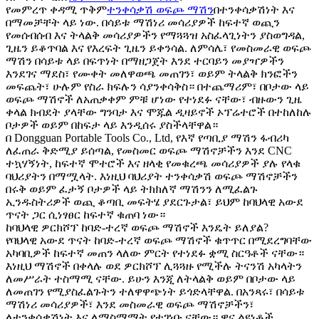
የመምረጥ ቀዳሚ ጥቅም
ተንቀሳቃሽ ወፍጮ ማሽን
በተንቀሳቃሽነት እና
በማመቻቸት ላይ ነው. በሳይቱ ማሽነሪ መሳሪያዎች ከፍተኛ ወጪን
የመሰብሰብ እና ትላልቅ መሳሪያዎችን የማጓጓዝ አስፈላጊነትን ያስወግዳል,
ጊዜን ይቆጥባል እና የእረፍት ጊዜን ይቀንሳል. ለምሳሌ፣ የመስመራዊ ወፍጮ
ማሽን በሳይቱ ላይ በፍጥነት በማዘጋጀት እንደ ተርባይን መያዣዎችን
እንደገና ማደስ፣ የሙቀት መለዋወጫ መጠገን፣ ወይም ትላልቅ ክንፎችን
መፍጨት፣ ሁሉም የስራ ክፍሉን ሳያንቀሳቅስ። በተጨማሪም፣ በቦታው ላይ
ወፍጮ ማሽኖች ለአጠቃቀም ምቹ ሆነው የተነደፉ ናቸው፣ ብዙውን ጊዜ
ቀላል ክብደት ያላቸው ግንባታ እና ሞጁል ዲዛይኖች ኦፕሬተሮች በተከለከሉ
ቦታዎች ወይም በከፍታ ላይ እንዲሰሩ ያስችላቸዋል።
በ Dongguan Portable Tools Co., Ltd, የእኛ የጣቢያ ማሽን ፋብሪካ
ለፈጠራ ቅድሚያ ይሰጣል, የመስመር ወፍጮ ማሽኖቻችን እንደ CNC
ተኳሃኝነት, ከፍተኛ ሞተሮች እና ዘላቂ የመቁረጫ መሳሪያዎች ያሉ የላቁ
ባህሪያትን በማሟላት. እነዚህ ባህሪያት ተንቀሳቃሽ ወፍጮ ማሽኖቻችን
በሩቅ ወይም ፈታኝ ቦታዎች ላይ ትክክለኛ ማሽንን ለሚፈልጉ
ኢንዱስትሪዎች ወጪ ቆጣቢ መፍትሄ ያደርጉታል፣ ይህም ከባህላዊ አውደ
ጥናት ጋር ሲነፃፀር ከፍተኛ ቁጠባ ነው።
ከባህላዊ ዎርክሾፕ ከባድ-ተረኛ ወፍጮ ማሽኖች እንዴት ይለያል?
የባህላዊ አውደ ጥናት ከባድ-ተረኛ ወፍጮ ማሽኖች ቁጥጥር በሚደረግባቸው
አካባቢዎች ከፍተኛ መጠን ላለው ምርት የተነደፉ ቋሚ ስርዓቶች ናቸው።
እነዚህ ማሽኖች በቀላሉ ወደ ዎርክሾፕ ሊጓጓዙ የሚችሉ ትናንሽ አካላትን
ለመሥራት ተስማሚ ናቸው. ይሁን እንጂ ለትላልቅ ወይም በቦታው ላይ
ለመጠገን የሚያስፈልጉትን ተለዋዋጭነት ይጎድላቸዋል. በአንጻሩ፣ በሳይቱ
ማሽነሪ መሳሪያዎች፣ እንደ መስመራዊ ወፍጮ ማሽኖቻችን፣
ለተንቀሳቃሽነት እና ለማስማማት የተገነቡ ናቸው። ዋና ልዩነቶች