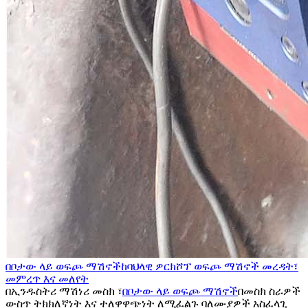
በቦታው ላይ ወፍጮ ማሽኖች
ከባህላዊ ዎርክሾፕ ወፍጮ ማሽኖች መረዳት፣
መምረጥ እና መለየት
በኢንዱስትሪ ማሽነሪ መስክ ፣
በቦታው ላይ ወፍጮ ማሽኖች
በመስክ ስራዎች
ውስጥ ትክክለኛነት እና ተለዋዋጭነት ለሚፈልጉ ባለሙያዎች አስፈላጊ