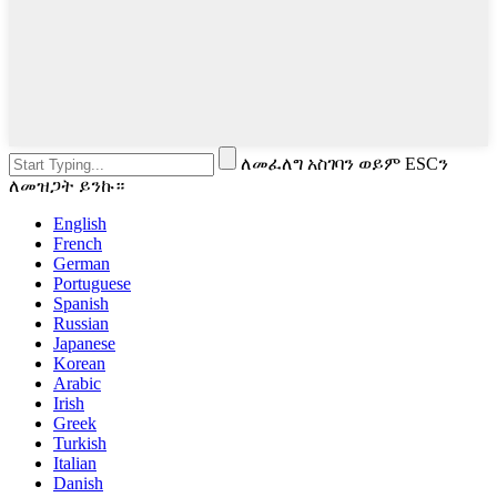
ለመፈለግ አስገባን ወይም ESCን
ለመዝጋት ይንኩ።
English
French
German
Portuguese
Spanish
Russian
Japanese
Korean
Arabic
Irish
Greek
Turkish
Italian
Danish