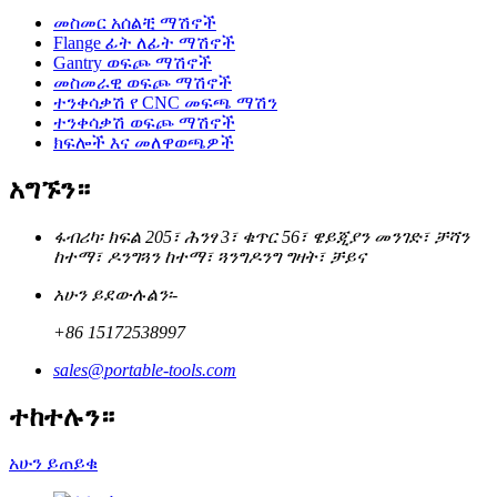
መስመር አሰልቺ ማሽኖች
Flange ፊት ለፊት ማሽኖች
Gantry ወፍጮ ማሽኖች
መስመራዊ ወፍጮ ማሽኖች
ተንቀሳቃሽ የ CNC መፍጫ ማሽን
ተንቀሳቃሽ ወፍጮ ማሽኖች
ክፍሎች እና መለዋወጫዎች
አግኙን።
ፋብሪካ፡ ክፍል 205፣ ሕንፃ 3፣ ቁጥር 56፣ ዌይጂያን መንገድ፣ ቻሻን
ከተማ፣ ዶንግጓን ከተማ፣ ጓንግዶንግ ግዛት፣ ቻይና
አሁን ይደውሉልን፡-
+86 15172538997
sales@portable-tools.com
ተከተሉን።
አሁን ይጠይቁ