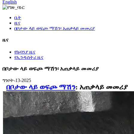
English
ቤት
ዜና
በቦታው ላይ ወፍጮ ማሽን፡ አጠቃላይ መመሪያ
ዜና
የኩባንያ ዜና
የኢንዱስትሪ ዜና
በቦታው ላይ ወፍጮ ማሽን፡ አጠቃላይ መመሪያ
ግንቦት-13-2025
በቦታው ላይ ወፍጮ ማሽን
: አጠቃላይ መመሪያ