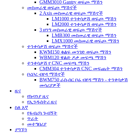
GMM3010 Gantry ወፍጮ ማሽን
መስመራዊ ወፍጮ ማሽኖች
2 Axis መስመራዊ ወፍጮ ማሽኖች
LM1000 ተንቀሳቃሽ ወፍጮ ማሽን
LM2000 ተንቀሳቃሽ ወፍጮ ማሽን
3 ዘንግ መስመራዊ ወፍጮ ማሽኖች
LMB300 መስመራዊ ወፍጮ ማሽን
LMX1000 መስመራዊ ወፍጮ ማሽን
ተንቀሳቃሽ ወፍጮ ማሽኖች
KWM150 ቁልፍ መንገድ ወፍጮ ማሽን
WBM120 ዌልድ ዶቃ መፍጫ ማሽን
ተንቀሳቃሽ የ CNC መፍጫ ማሽን
CMM304 ተንቀሳቃሽ CNC መፍጨት ማሽን
ቦረቦረ ብየዳ ማሽኖች
BWM750 ራስ-ሰር ቦሬ ብየዳ ማሽን - ተንቀሳቃሽ
መሳሪያዎች
ዜና
የኩባንያ ዜና
የኢንዱስትሪ ዜና
ስለ እኛ
የፋብሪካ ጉብኝት
ጥራት
መተግበሪያ
ያግኙን