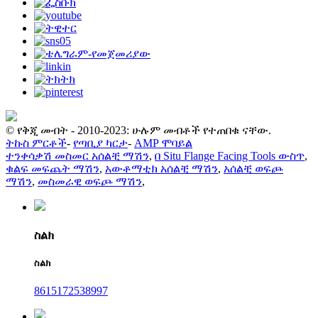
© የቅጂ መብት - 2010-2023: ሁሉም መብቶች የተጠበቁ ናቸው.
ትኩስ ምርቶች
-
የጣቢያ ካርታ
-
AMP ሞባይል
ተንቀሳቃሽ መስመር አሰልቺ ማሽን
,
በ Situ Flange Facing Tools ውስጥ
,
ቁልፍ መፍጨት ማሽን
,
አውቶማቲክ አሰልቺ ማሽን
,
አሰልቺ ወፍጮ
ማሽን
,
መስመራዊ ወፍጮ ማሽን
,
ስልክ
ስልክ
8615172538997