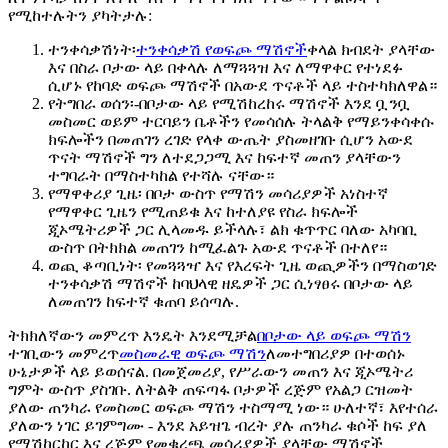
የሚከተሉትን ያካትታሉ:
ተንቀሳቃሽነት፡
ተንቀሳቃሽ የወፍጮ ማሽኖች
ቀላል ክብደት ያላቸው
እና በስራ ቦታው ላይ በቀላሉ ለማጓጓዝ እና ለማዋቀር የተነደፉ
ሲሆኑ የከባድ ወፍጮ ማሽኖች በአውደ ጥናቶች ላይ ተስተካክለዋል።
የትግበራ ወሰን፡-በቦታው ላይ የሚሽከረከሩ ማሽኖች እንደ ቧንቧ
መስመር ወይም ተርባይን ቤቶችን የመሳሰሉ ትላልቅ የማይንቀሳቀሱ
ክፍሎችን በመጠገን ረገድ የላቀ ውጤት ያስመዘገቡ ሲሆን አውደ
ጥናት ማሽኖች ግን ለተደጋጋሚ እና ከፍተኛ መጠን ያላቸውን
ተግባራት በማስተካከል የተሻሉ ናቸው።
የማዋቀሪያ ጊዜ፡ በቦታ ውስጥ የማሽን መሳሪያዎች አነስተኛ
የማዋቀር ጊዜን የሚጠይቁ እና ከተለያዩ የስራ ክፍሎች
ጂኦሜትሪዎች ጋር ሊላመዱ ይችላሉ፣ ልክ ቁጥጥር ባለው አካባቢ
ውስጥ በትክክል መጠገን ከሚፈልጉ አውደ ጥናቶች በተለየ።
ወጪ ቆጣቢነት፡ የመጓጓዣ እና የእረፍት ጊዜ ወጪዎችን በማስወገድ
ተንቀሳቃሽ ማሽኖች ከባህላዊ ዘዴዎች ጋር ሲነፃፀሩ በቦታው ላይ
ለመጠገን ከፍተኛ ቁጠባ ይሰጣሉ.
ትክክለኛውን መምረጥ እንዴት እንደሚቻል
በቦታው ላይ ወፍጮ ማሽን
ተገቢውን መምረጥ
መስመራዊ ወፍጮ ማሽን
ለመተግበሪያዎ በተወሰኑ
ሁኔታዎች ላይ ይወሰናል. በመጀመሪያ, የሥራውን መጠን እና ጂኦሜትሪ
ግምት ውስጥ ያስገቡ. ለትልቅ ጠፍጣፋ ቦታዎች ረጅም የአልጋ ርዝመት
ያለው ጠንካራ የመስመር ወፍጮ ማሽን ተስማሚ ነው። ሁለተኛ፣ እየተሰራ
ያለውን ነገር ይገምግሙ - እንደ አይዝጌ ብረት ያሉ ጠንካራ ቁሶች ከፍ ያለ
የማሽከርከር እና ረጅም የመቁረጫ መሳሪያዎች ያላቸው ማሽኖች