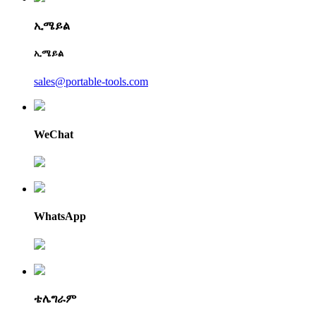
ኢሜይል
ኢሜይል
sales@portable-tools.com
WeChat
WhatsApp
ቴሌግራም